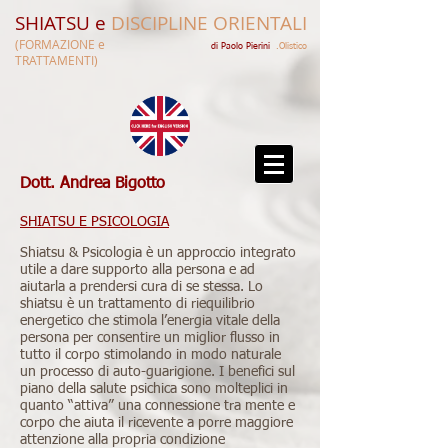
SHIATSU e
DISCIPLINE ORIENTALI
(FORMAZIONE e
di Paolo Pierini​​
.Olistico
TRATTAMENTI)
Dott. Andrea
Bigotto
SHIATSU E PSICOLOGIA
Shiatsu & Psicologia è un approccio integrato
utile a dare supporto alla persona e ad
aiutarla a prendersi cura di se stessa. Lo
shiatsu è un trattamento di riequilibrio
energetico che stimola l’energia vitale della
persona per consentire un miglior flusso in
tutto il corpo stimolando in modo naturale
un processo di auto-guarigione. I benefici sul
piano della salute psichica sono molteplici in
quanto “attiva” una connessione tra mente e
corpo che aiuta il ricevente a porre maggiore
attenzione alla propria condizione